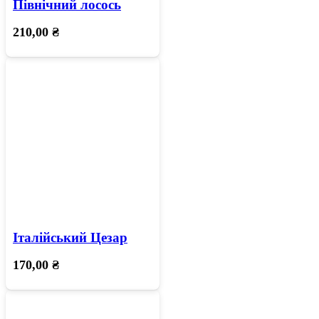
Північний лосось
210,00
₴
Італійський Цезар
170,00
₴