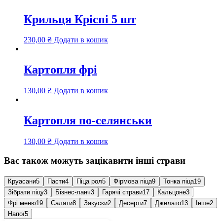
Крильця Кріспі 5 шт
230,00
₴
Додати в кошик
Картопля фрі
130,00
₴
Додати в кошик
Картопля по-селянськи
130,00
₴
Додати в кошик
Вас також можуть зацікавити інші страви
Круасани
5
Пасти
4
Піца рол
5
Фірмова піца
9
Тонка піца
19
Зібрати піцу
3
Бізнес-ланч
3
Гарячі страви
17
Кальцоне
3
Фрі меню
19
Салати
8
Закуски
2
Десерти
7
Джелато
13
Інше
2
Напої
5