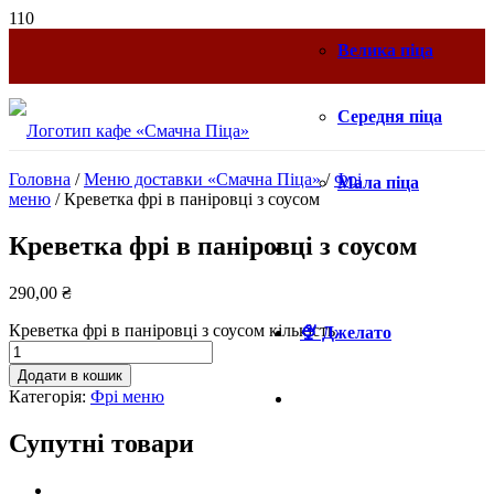
Велика піца
Середня піца
Головна
/
Меню доставки «Смачна Піца»
/
Фрі
Мала піца
меню
/ Креветка фрі в паніровці з соусом
Креветка фрі в паніровці з соусом
290,00
₴
Креветка фрі в паніровці з соусом кількість
🍨 Джелато
Додати в кошик
Категорія:
Фрі меню
Супутні товари