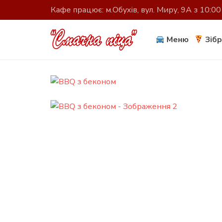
Кафе працює: м.Обухів, вул. Миру, 9А з 10:00
Меню
Зібр