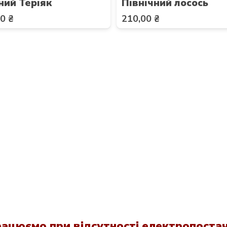
ний Теріяк
Північний лосось
00
₴
210,00
₴
ацюємо при відсутності електропоста