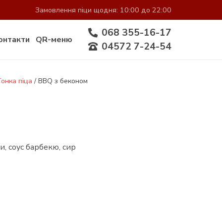
Замовлення піци щодня: 10:00 до 22:00
068 355-16-17
онтакти
QR-меню
04572 7-24-54
онка піца
/ BBQ з беконом
и, соус барбекю, сир