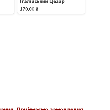
Італійський Цезар
170,00
₴
чання. Приймаємо замовлення