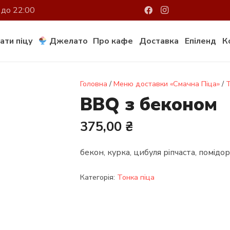
 до 22:00
ати піцу
Джелато
Про кафе
Доставка
Епіленд
К
Головна
/
Меню доставки «Смачна Піца»
/
Т
BBQ з беконом
375,00
₴
бекон, курка, цибуля ріпчаста, помідор
Категорія:
Тонка піца