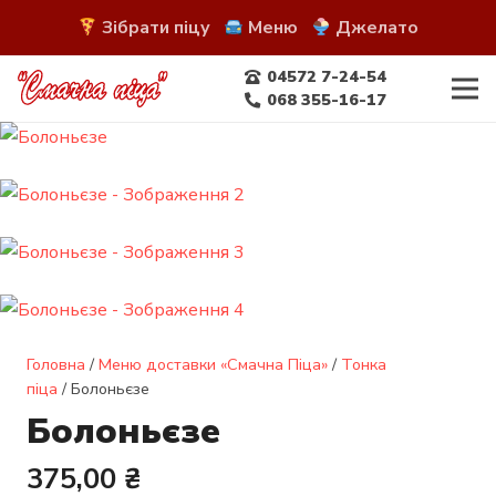
Зібрати піцу
Меню
Джелато
04572 7-24-54
068 355-16-17
Головна
/
Меню доставки «Смачна Піца»
/
Тонка
піца
/ Болоньєзе
Болоньєзе
375,00
₴