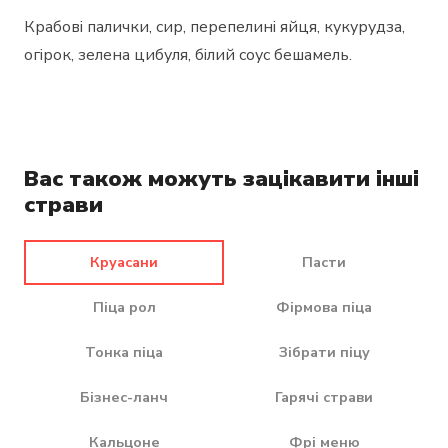
Крабові палички, сир, перепелині яйця, кукурудза,
огірок, зелена цибуля, білий соус бешамель.
Вас також можуть зацікавити інші
страви
Круасани
Пасти
Піца рол
Фірмова піца
Тонка піца
Зібрати піцу
Бізнес-ланч
Гарячі страви
Кальцоне
Фрі меню