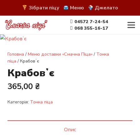
Зібрати піцу
Меню
Джелато
04572 7-24-54
068 355-16-17
Головна
/
Меню доставки «Смачна Піца»
/
Тонка
піца
/ Крабовʼє
Крабовʼє
365,00
₴
Категорія:
Тонка піца
Опис